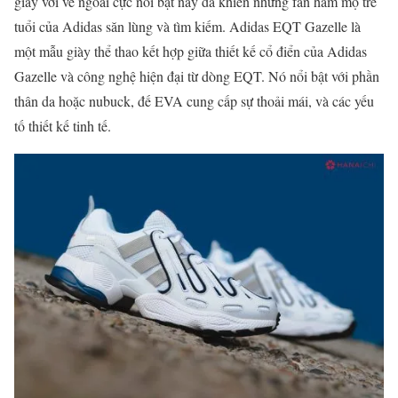
giày với vẻ ngoài cực nổi bật này đã khiến những fan hâm mộ trẻ
tuổi của Adidas săn lùng và tìm kiếm. Adidas EQT Gazelle là
một mẫu giày thể thao kết hợp giữa thiết kế cổ điển của Adidas
Gazelle và công nghệ hiện đại từ dòng EQT. Nó nổi bật với phần
thân da hoặc nubuck, đế EVA cung cấp sự thoải mái, và các yếu
tố thiết kế tinh tế.