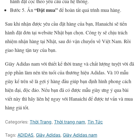
hành đặt cọc theo yêu cầu của hệ thống.
“Đặt mua”
Bước 5. Ấn
để hoàn tất quá trình mua hàng.
Sau khi nhận được yêu cầu đặt hàng của bạn, Hanaichi sẽ tiến
hành đặt đơn tại website Nhật bạn chọn. Công ty sẽ chịu trách
nhiệm nhận hàng tại Nhật, sau đó vận chuyển về Việt Nam. Rồi
giao hàng tận tay của bạn.
Giày Adidas nam với thiết kế thời trang và chất lượng tuyệt vời đã
góp phần làm nên tên tuổi của thương hiệu Adidas. Và 10 mẫu
giày kể trên sẽ là gợi ý hàng đầu giúp bạn định hình phong cách
hiện đại, độc đáo. Nếu bạn đã có được mẫu giày ưng ý qua bài
viết này thì hãy liên hệ ngay với Hanaichi để được tư vấn và mua
hàng giá tốt.
Categories:
Thời Trang
,
Thời trang nam
,
Tin Tức
Tags:
ADIDAS
,
Giày Adidas
,
Giày Adidas nam