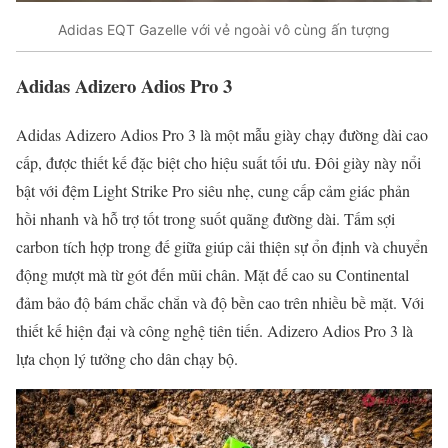
Adidas EQT Gazelle với vẻ ngoài vô cùng ấn tượng
Adidas Adizero Adios Pro 3
Adidas Adizero Adios Pro 3 là một mẫu giày chạy đường dài cao
cấp, được thiết kế đặc biệt cho hiệu suất tối ưu. Đôi giày này nổi
bật với đệm Light Strike Pro siêu nhẹ, cung cấp cảm giác phản
hồi nhanh và hỗ trợ tốt trong suốt quãng đường dài. Tấm sợi
carbon tích hợp trong đế giữa giúp cải thiện sự ổn định và chuyển
động mượt mà từ gót đến mũi chân. Mặt đế cao su Continental
đảm bảo độ bám chắc chắn và độ bền cao trên nhiều bề mặt. Với
thiết kế hiện đại và công nghệ tiên tiến. Adizero Adios Pro 3 là
lựa chọn lý tưởng cho dân chạy bộ.