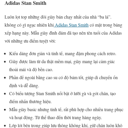
Adidas Stan Smith
Luôn lọt top những đôi giày bán chạy nhất của nhà “ba lá”.
không có gì ngạc nhiên khi
Adidas Stan Smith
có mặt trong bảng
xếp hạng này. Mẫu giày đình đám đã tạo nên tên tuổi của Adidas
với những ưu điểm tuyệt vời:
Kiểu dáng đơn giản và tinh tế, mang đậm phong cách retro.
Giày được làm từ da thật mềm mại, giày mang lại cảm giác
thoải mái và độ bền cao.
Phần đế ngoài bằng cao su có độ bám tốt, giúp di chuyển ổn
định và dễ dàng.
Có biểu tượng Stan Smith nổi bật ở lưỡi gà và gót chân, tạo
điểm nhấn thương hiệu.
Mẫu giày basic nhưng tinh tế, rất phù hợp cho nhiều trang phục
và hoạt động. Từ thể thao đến thời trang hàng ngày.
Lớp lót bên trong giúp lưu thông không khí, giữ chân luôn khô