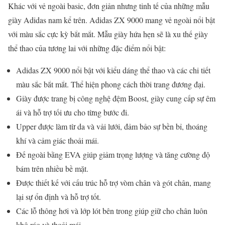
Khác với vẻ ngoài basic, đơn giản nhưng tinh tế của những mẫu
giày Adidas nam kể trên. Adidas ZX 9000 mang vẻ ngoài nổi bật
với màu sắc cực kỳ bắt mắt. Mẫu giày hứa hẹn sẽ là xu thế giày
thể thao của tương lai với những đặc điểm nổi bật:
Adidas ZX 9000 nổi bật với kiểu dáng thể thao và các chi tiết
màu sắc bắt mắt. Thể hiện phong cách thời trang đương đại.
Giày được trang bị công nghệ đệm Boost, giày cung cấp sự êm
ái và hỗ trợ tối ưu cho từng bước đi.
Upper được làm từ da và vải lưới, đảm bảo sự bền bỉ, thoáng
khí và cảm giác thoải mái.
Đế ngoài bằng EVA giúp giảm trọng lượng và tăng cường độ
bám trên nhiều bề mặt.
Được thiết kế với cấu trúc hỗ trợ vòm chân và gót chân, mang
lại sự ổn định và hỗ trợ tốt.
Các lỗ thông hơi và lớp lót bên trong giúp giữ cho chân luôn
khô ráo và thoải mái.