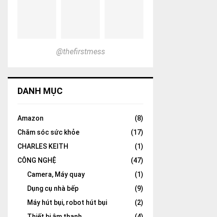
@thefirstmess
DANH MỤC
Amazon
(8)
Chăm sóc sức khỏe
(17)
CHARLES KEITH
(1)
CÔNG NGHỆ
(47)
Camera, Máy quay
(1)
Dụng cụ nhà bếp
(9)
Máy hút bụi, robot hút bụi
(2)
Thiết bị âm thanh
(4)