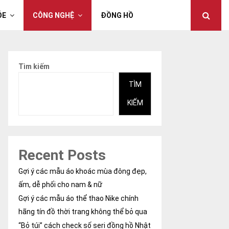
ỎE
CÔNG NGHỆ
ĐỒNG HỒ
Tìm kiếm
TÌM
KIẾM
Recent Posts
Gợi ý các mẫu áo khoác mùa đông đẹp,
ấm, dễ phối cho nam & nữ
Gợi ý các mẫu áo thể thao Nike chính
hãng tín đồ thời trang không thể bỏ qua
“Bỏ túi” cách check số seri đồng hồ Nhật