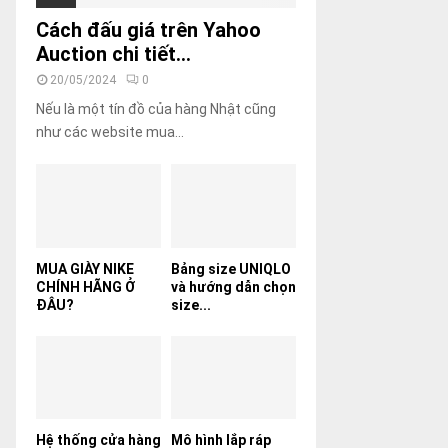
Cách đấu giá trên Yahoo
Auction chi tiết...
20/05/2024
0
Nếu là một tín đồ của hàng Nhật cũng
như các website mua...
MUA GIÀY NIKE
Bảng size UNIQLO
CHÍNH HÃNG Ở
và hướng dẫn chọn
ĐÂU?
size...
Hệ thống cửa hàng
Mô hình lắp ráp