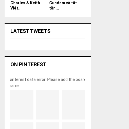
Charles & Keith
Gundam và tất
Việt...
tần...
LATEST TWEETS
ON PINTEREST
pinterest data error: Please add the board
name