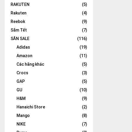
RAKUTEN
(5)
Rakuten
(4)
Reebok
(9)
Sắm Tết
(7)
SĂN SALE
(116)
Adidas
(19)
Amazon
(11)
Các hãng khác
(5)
Crocs
(3)
GAP
(5)
GU
(10)
H&M
(9)
Hanaichi Store
(2)
Mango
(8)
NIKE
(7)