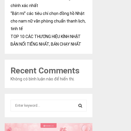
chính xác nhất
“Bật mí” các tiêu chí chọn đồng hồ Nhật
cho nam nữ văn phòng chuẩn thanh lịch,
tinh tế
TOP 10 CÁC THƯƠNG HIỆU KÍNH NHẬT
BẢN NỔI TIẾNG NHẤT, BÁN CHẠY NHẤT
Recent Comments
Không có bình luận nào để hiển thị.
S
e
a
S
r
c
E