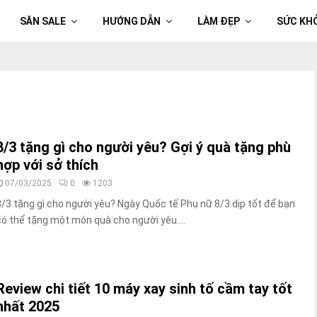
SĂN SALE
HƯỚNG DẪN
LÀM ĐẸP
SỨC KH
8/3 tặng gì cho người yêu? Gợi ý quà tặng phù
hợp với sở thích
07/03/2025
0
1203
8/3 tặng gì cho người yêu? Ngày Quốc tế Phụ nữ 8/3 dịp tốt để bạn
có thể tặng một món quà cho người yêu....
Review chi tiết 10 máy xay sinh tố cầm tay tốt
nhất 2025