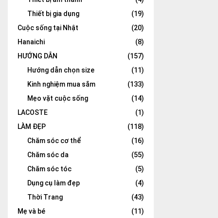
Thiết bị gia dụng
(19)
Cuộc sống tại Nhật
(20)
Hanaichi
(8)
HƯỚNG DẪN
(157)
Hướng dẫn chọn size
(11)
Kinh nghiệm mua sắm
(133)
Mẹo vặt cuộc sống
(14)
LACOSTE
(1)
LÀM ĐẸP
(118)
Chăm sóc cơ thể
(16)
Chăm sóc da
(55)
Chăm sóc tóc
(5)
Dụng cụ làm đẹp
(4)
Thời Trang
(43)
Mẹ và bé
(11)