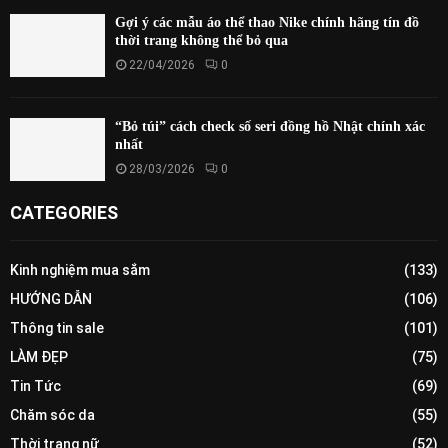
Gợi ý các mẫu áo thể thao Nike chính hãng tín đồ
thời trang không thể bỏ qua
22/04/2026
0
“Bỏ túi” cách check số seri đồng hồ Nhật chính xác
nhất
28/03/2026
0
CATEGORIES
Kinh nghiệm mua sắm
(133)
HƯỚNG DẪN
(106)
Thông tin sale
(101)
LÀM ĐẸP
(75)
Tin Tức
(69)
Chăm sóc da
(55)
Thời trang nữ
(52)