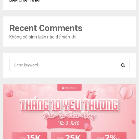
BÁN CHẠY NHẤT
Recent Comments
Không có bình luận nào để hiển thị.
S
e
a
S
r
c
E
h
f
A
o
r
R
:
C