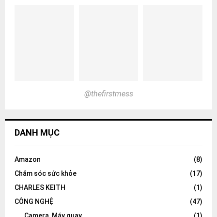
@thefirstmess
DANH MỤC
Amazon
(8)
Chăm sóc sức khỏe
(17)
CHARLES KEITH
(1)
CÔNG NGHỆ
(47)
Camera, Máy quay
(1)