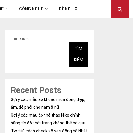
ỎE
CÔNG NGHỆ
ĐỒNG HỒ
Tìm kiếm
TÌM
KIẾM
Recent Posts
Gợi ý các mẫu áo khoác mùa đông đẹp,
ấm, dễ phối cho nam & nữ
Gợi ý các mẫu áo thể thao Nike chính
hãng tín đồ thời trang không thể bỏ qua
“Bỏ túi” cách check số seri đồng hồ Nhật