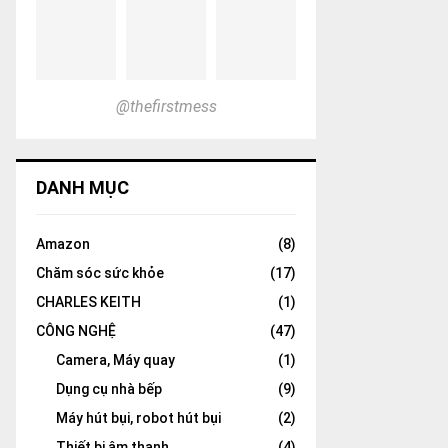
@thefirstmess
DANH MỤC
Amazon
(8)
Chăm sóc sức khỏe
(17)
CHARLES KEITH
(1)
CÔNG NGHỆ
(47)
Camera, Máy quay
(1)
Dụng cụ nhà bếp
(9)
Máy hút bụi, robot hút bụi
(2)
Thiết bị âm thanh
(4)