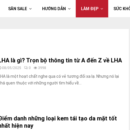
SĂN SALE
HƯỚNG DẪN
LÀM ĐẸP
SỨC KH
LHA là gì? Trọn bộ thông tin từ A đến Z về LHA
08/05/2025
0
3998
LHA là một hoạt chất nghe qua có vẻ tương đối xa lạ. Nhưng nó lại
khá quen thuộc với những người tìm hiểu về...
Điểm danh những loại kem tái tạo da mặt tốt
nhất hiện nay