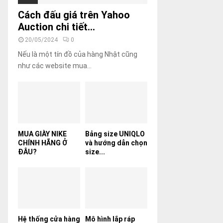
Cách đấu giá trên Yahoo
Auction chi tiết...
20/05/2024
0
Nếu là một tín đồ của hàng Nhật cũng
như các website mua...
MUA GIÀY NIKE
Bảng size UNIQLO
CHÍNH HÃNG Ở
và hướng dẫn chọn
ĐÂU?
size...
Hệ thống cửa hàng
Mô hình lắp ráp