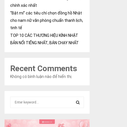
chính xác nhất
“Bật mí” các tiêu chí chọn đồng hồ Nhật
cho nam nữ văn phòng chuẩn thanh lịch,
tinh tế
TOP 10 CÁC THƯƠNG HIỆU KÍNH NHẬT
BẢN NỔI TIẾNG NHẤT, BÁN CHẠY NHẤT
Recent Comments
Không có bình luận nào để hiển thị.
S
e
a
S
r
c
E