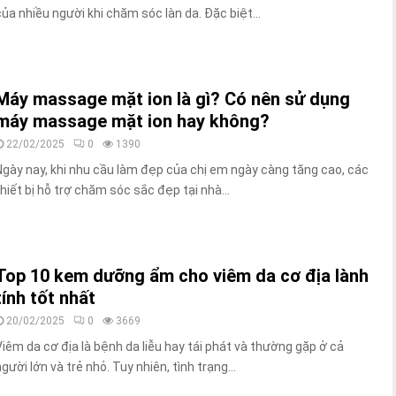
của nhiều người khi chăm sóc làn da. Đặc biệt...
Máy massage mặt ion là gì? Có nên sử dụng
máy massage mặt ion hay không?
22/02/2025
0
1390
Ngày nay, khi nhu cầu làm đẹp của chị em ngày càng tăng cao, các
thiết bị hỗ trợ chăm sóc sắc đẹp tại nhà...
Top 10 kem dưỡng ẩm cho viêm da cơ địa lành
tính tốt nhất
20/02/2025
0
3669
Viêm da cơ địa là bệnh da liễu hay tái phát và thường gặp ở cả
gười lớn và trẻ nhỏ. Tuy nhiên, tình trạng...