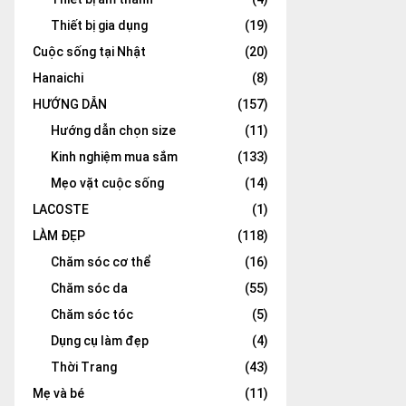
Thiết bị gia dụng
(19)
Cuộc sống tại Nhật
(20)
Hanaichi
(8)
HƯỚNG DẪN
(157)
Hướng dẫn chọn size
(11)
Kinh nghiệm mua sắm
(133)
Mẹo vặt cuộc sống
(14)
LACOSTE
(1)
LÀM ĐẸP
(118)
Chăm sóc cơ thể
(16)
Chăm sóc da
(55)
Chăm sóc tóc
(5)
Dụng cụ làm đẹp
(4)
Thời Trang
(43)
Mẹ và bé
(11)