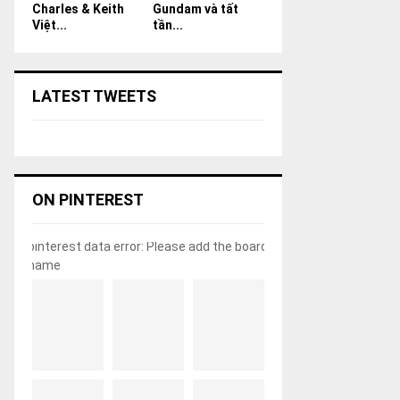
Charles & Keith
Gundam và tất
Việt...
tần...
LATEST TWEETS
ON PINTEREST
pinterest data error: Please add the board
name