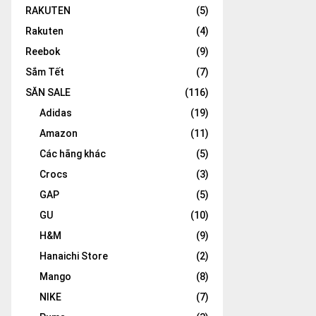
RAKUTEN
(5)
Rakuten
(4)
Reebok
(9)
Sắm Tết
(7)
SĂN SALE
(116)
Adidas
(19)
Amazon
(11)
Các hãng khác
(5)
Crocs
(3)
GAP
(5)
GU
(10)
H&M
(9)
Hanaichi Store
(2)
Mango
(8)
NIKE
(7)