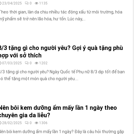
23/04/2025
0
1135
Theo thời gian, làn da chịu nhiều tác động xấu từ môi trường, hóa
mỹ phẩm sẽ trở nên lão hóa, hư tổn. Lúc này,...
8/3 tặng gì cho người yêu? Gợi ý quà tặng phù
hợp với sở thích
07/03/2025
0
1202
8/3 tặng gì cho người yêu? Ngày Quốc tế Phụ nữ 8/3 dịp tốt để bạn
có thể tặng một món quà cho người yêu....
Nên bôi kem dưỡng ẩm mấy lần 1 ngày theo
chuyên gia da liễu?
28/02/2025
0
1306
Nên bôi kem dưỡng ẩm mấy lần 1 ngày? Đây là câu hỏi thường gặp