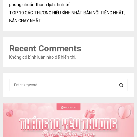
phòng chuẩn thanh lịch, tinh tế
TOP 10 CÁC THƯƠNG HIỆU KÍNH NHẬT BẢN NỔI TIẾNG NHẤT,
BÁN CHẠY NHẤT
Recent Comments
Không có bình luận nào để hiển thị.
S
e
a
S
r
c
E
h
f
A
o
r
R