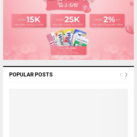
:
C
H
POPULAR POSTS