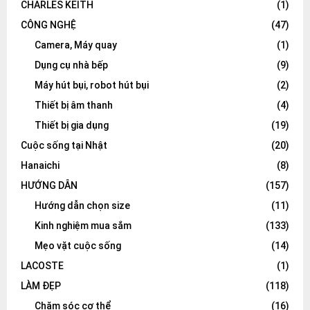
CHARLES KEITH
(1)
CÔNG NGHỆ
(47)
Camera, Máy quay
(1)
Dụng cụ nhà bếp
(9)
Máy hút bụi, robot hút bụi
(2)
Thiết bị âm thanh
(4)
Thiết bị gia dụng
(19)
Cuộc sống tại Nhật
(20)
Hanaichi
(8)
HƯỚNG DẪN
(157)
Hướng dẫn chọn size
(11)
Kinh nghiệm mua sắm
(133)
Mẹo vặt cuộc sống
(14)
LACOSTE
(1)
LÀM ĐẸP
(118)
Chăm sóc cơ thể
(16)