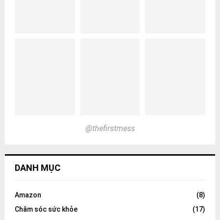
@thefirstmess
DANH MỤC
Amazon
(8)
Chăm sóc sức khỏe
(17)