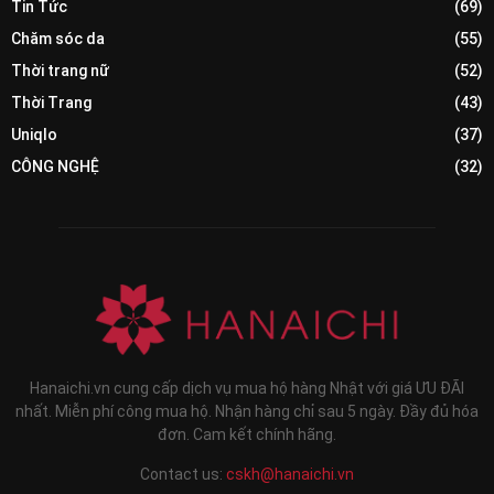
Tin Tức
(69)
Chăm sóc da
(55)
Thời trang nữ
(52)
Thời Trang
(43)
Uniqlo
(37)
CÔNG NGHỆ
(32)
Hanaichi.vn cung cấp dịch vụ mua hộ hàng Nhật với giá ƯU ĐÃI
nhất. Miễn phí công mua hộ. Nhận hàng chỉ sau 5 ngày. Đầy đủ hóa
đơn. Cam kết chính hãng.
Contact us:
cskh@hanaichi.vn