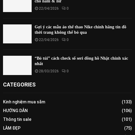
cho nam & nữ
22/04/2026
0
Gợi ý các mẫu áo thể thao Nike chính hãng tín đồ
thời trang không thể bỏ qua
22/04/2026
0
“Bỏ túi” cách check số seri đồng hồ Nhật chính xác
nhất
28/03/2026
0
CATEGORIES
Kinh nghiệm mua sắm
(133)
HƯỚNG DẪN
(106)
Thông tin sale
(101)
LÀM ĐẸP
(75)