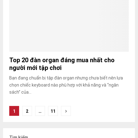
Top 20 đàn organ đáng mua nhất cho
người mới tập chơi
Bạn đang chuẩn bị tập đàn organ nhưng chưa biết nên lựa
chọn chiếc keyboard nào phù hợp với khả năng và “ngân
sách” của...
Phân
1
2
…
11
trang
bài
Tìm kiếm