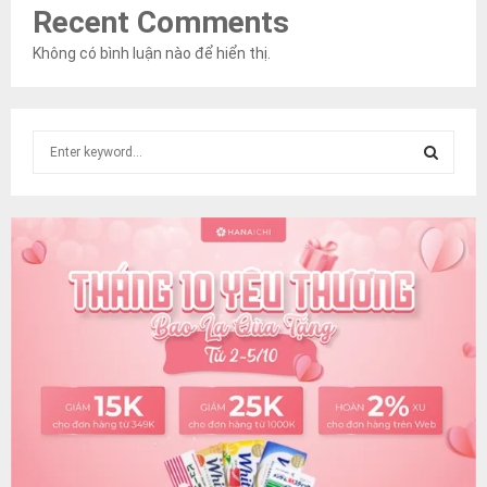
Recent Comments
Không có bình luận nào để hiển thị.
S
e
a
S
r
c
E
h
f
A
o
r
R
:
C
H