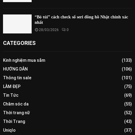
“Bỏ túi” cách check số seri đồng hồ Nhật chính xác
nhất
28/03/2026
0
CATEGORIES
Kinh nghiệm mua sắm
(133)
HƯỚNG DẪN
(106)
Thông tin sale
(101)
LÀM ĐẸP
(75)
Tin Tức
(69)
Chăm sóc da
(55)
Thời trang nữ
(52)
Thời Trang
(43)
Uniqlo
(37)