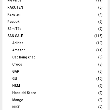
Mẹ và bé
(11)
RAKUTEN
(5)
Rakuten
(4)
Reebok
(9)
Sắm Tết
(7)
SĂN SALE
(116)
Adidas
(19)
Amazon
(11)
Các hãng khác
(5)
Crocs
(3)
GAP
(5)
GU
(10)
H&M
(9)
Hanaichi Store
(2)
Mango
(8)
NIKE
(7)