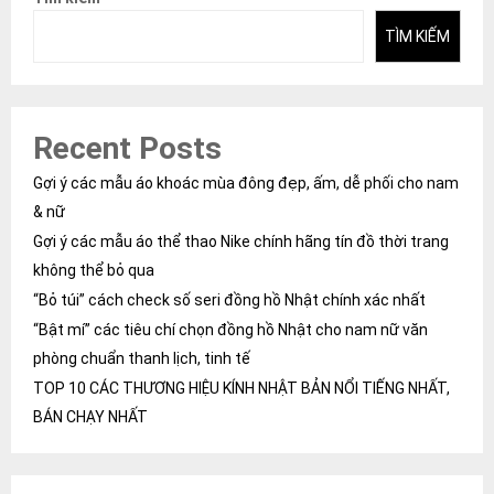
viết
TÌM KIẾM
Recent Posts
Gợi ý các mẫu áo khoác mùa đông đẹp, ấm, dễ phối cho nam
& nữ
Gợi ý các mẫu áo thể thao Nike chính hãng tín đồ thời trang
không thể bỏ qua
“Bỏ túi” cách check số seri đồng hồ Nhật chính xác nhất
“Bật mí” các tiêu chí chọn đồng hồ Nhật cho nam nữ văn
phòng chuẩn thanh lịch, tinh tế
TOP 10 CÁC THƯƠNG HIỆU KÍNH NHẬT BẢN NỔI TIẾNG NHẤT,
BÁN CHẠY NHẤT