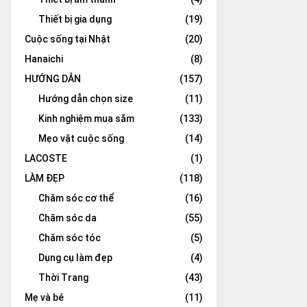
Thiết bị gia dụng
(19)
Cuộc sống tại Nhật
(20)
Hanaichi
(8)
HƯỚNG DẪN
(157)
Hướng dẫn chọn size
(11)
Kinh nghiệm mua sắm
(133)
Mẹo vặt cuộc sống
(14)
LACOSTE
(1)
LÀM ĐẸP
(118)
Chăm sóc cơ thể
(16)
Chăm sóc da
(55)
Chăm sóc tóc
(5)
Dụng cụ làm đẹp
(4)
Thời Trang
(43)
Mẹ và bé
(11)