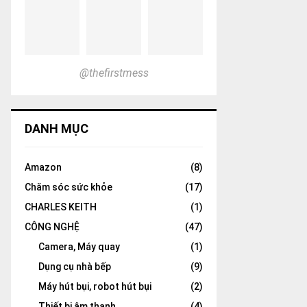
@thefirstmess
DANH MỤC
Amazon
(8)
Chăm sóc sức khỏe
(17)
CHARLES KEITH
(1)
CÔNG NGHỆ
(47)
Camera, Máy quay
(1)
Dụng cụ nhà bếp
(9)
Máy hút bụi, robot hút bụi
(2)
Thiết bị âm thanh
(4)