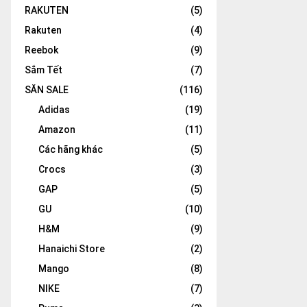
RAKUTEN
(5)
Rakuten
(4)
Reebok
(9)
Sắm Tết
(7)
SĂN SALE
(116)
Adidas
(19)
Amazon
(11)
Các hãng khác
(5)
Crocs
(3)
GAP
(5)
GU
(10)
H&M
(9)
Hanaichi Store
(2)
Mango
(8)
NIKE
(7)