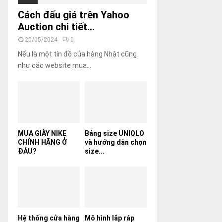
Cách đấu giá trên Yahoo
Auction chi tiết...
20/05/2024
0
Nếu là một tín đồ của hàng Nhật cũng
như các website mua...
MUA GIÀY NIKE
Bảng size UNIQLO
CHÍNH HÃNG Ở
và hướng dẫn chọn
ĐÂU?
size...
Hệ thống cửa hàng
Mô hình lắp ráp