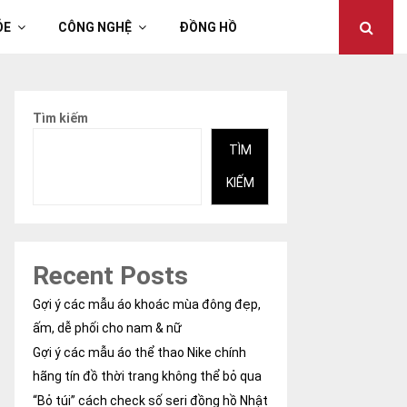
ỎE
CÔNG NGHỆ
ĐỒNG HỒ
Tìm kiếm
TÌM
KIẾM
Recent Posts
Gợi ý các mẫu áo khoác mùa đông đẹp,
ấm, dễ phối cho nam & nữ
Gợi ý các mẫu áo thể thao Nike chính
hãng tín đồ thời trang không thể bỏ qua
“Bỏ túi” cách check số seri đồng hồ Nhật