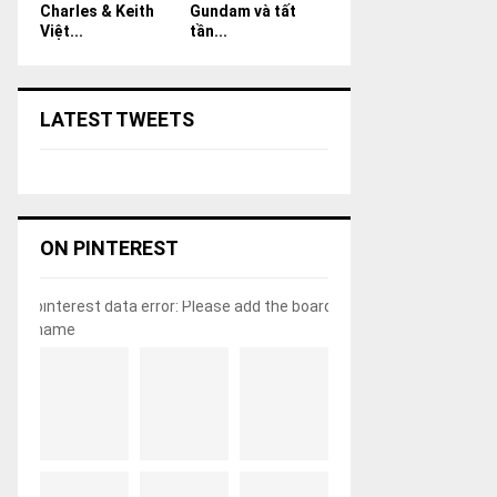
Charles & Keith
Gundam và tất
Việt...
tần...
LATEST TWEETS
ON PINTEREST
pinterest data error: Please add the board
name