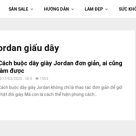
SĂN SALE
HƯỚNG DẪN
LÀM ĐẸP
SỨC KH
ordan giấu dây
Cách buộc dây giày Jordan đơn giản, ai cũng
làm được
17/03/2025
0
1553
Cách buộc dây giày Jordan không chỉ là thao tác đơn giản để giữ
chặt đôi giày. Mà còn là cách thể hiện phong cách...