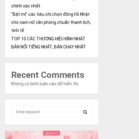
chính xác nhất
“Bật mí” các tiêu chí chọn đồng hồ Nhật
cho nam nữ văn phòng chuẩn thanh lịch,
tinh tế
TOP 10 CÁC THƯƠNG HIỆU KÍNH NHẬT
BẢN NỔI TIẾNG NHẤT, BÁN CHẠY NHẤT
Recent Comments
Không có bình luận nào để hiển thị.
S
e
a
S
r
c
E