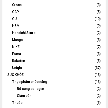
Crocs
(3)
GAP
(5)
GU
(10)
H&M
(9)
Hanaichi Store
(2)
Mango
(8)
NIKE
(7)
Puma
(3)
Rakuten
(5)
Uniqlo
(37)
SỨC KHỎE
(18)
Thực phẩm chức năng
(13)
Bổ sung collagen
(2)
Giảm cân
(2)
Thuốc
(5)