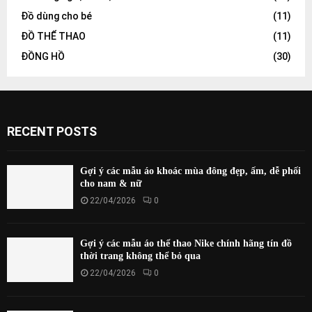
Đồ dùng cho bé
(11)
ĐỒ THỂ THAO
(11)
ĐỒNG HỒ
(30)
RECENT POSTS
Gợi ý các mẫu áo khoác mùa đông đẹp, ấm, dễ phối
cho nam & nữ
22/04/2026
0
Gợi ý các mẫu áo thể thao Nike chính hãng tín đồ
thời trang không thể bỏ qua
22/04/2026
0