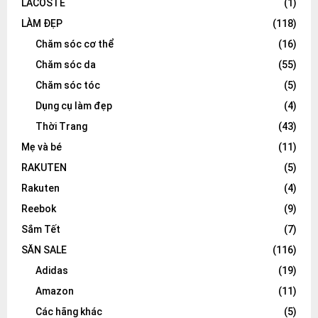
LACOSTE
(1)
LÀM ĐẸP
(118)
Chăm sóc cơ thể
(16)
Chăm sóc da
(55)
Chăm sóc tóc
(5)
Dụng cụ làm đẹp
(4)
Thời Trang
(43)
Mẹ và bé
(11)
RAKUTEN
(5)
Rakuten
(4)
Reebok
(9)
Sắm Tết
(7)
SĂN SALE
(116)
Adidas
(19)
Amazon
(11)
Các hãng khác
(5)