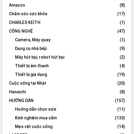
Amazon
(8)
Chăm sóc sức khỏe
(17)
CHARLES KEITH
(1)
CÔNG NGHỆ
(47)
Camera, Máy quay
(1)
Dụng cụ nhà bếp
(9)
Máy hút bụi, robot hút bụi
(2)
Thiết bị âm thanh
(4)
Thiết bị gia dụng
(19)
Cuộc sống tại Nhật
(20)
Hanaichi
(8)
HƯỚNG DẪN
(157)
Hướng dẫn chọn size
(11)
Kinh nghiệm mua sắm
(133)
Mẹo vặt cuộc sống
(14)