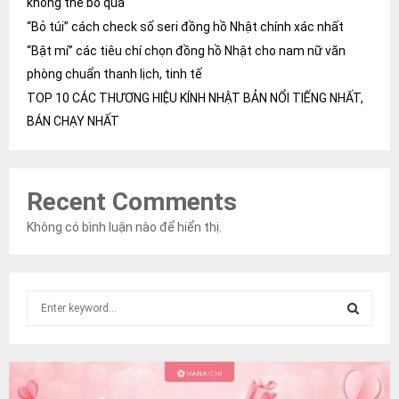
không thể bỏ qua
“Bỏ túi” cách check số seri đồng hồ Nhật chính xác nhất
“Bật mí” các tiêu chí chọn đồng hồ Nhật cho nam nữ văn
phòng chuẩn thanh lịch, tinh tế
TOP 10 CÁC THƯƠNG HIỆU KÍNH NHẬT BẢN NỔI TIẾNG NHẤT,
BÁN CHẠY NHẤT
Recent Comments
Không có bình luận nào để hiển thị.
S
e
a
S
r
c
E
h