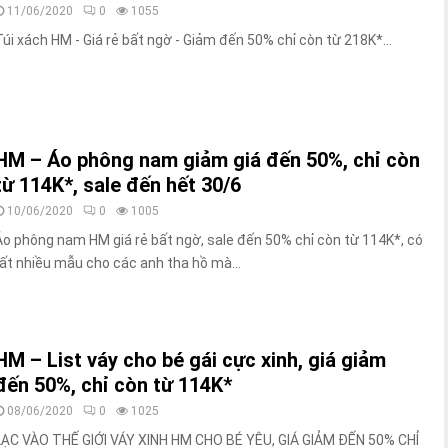
11/06/2020
0
1055
Túi xách HM - Giá rẻ bất ngờ - Giảm đến 50% chỉ còn từ 218K*...
HM – Áo phông nam giảm giá đến 50%, chỉ còn
từ 114K*, sale đến hết 30/6
10/06/2020
0
1005
Áo phông nam HM giá rẻ bất ngờ, sale đến 50% chỉ còn từ 114K*, có
rất nhiều mẫu cho các anh tha hồ mà...
HM – List váy cho bé gái cực xinh, giá giảm
đến 50%, chỉ còn từ 114K*
08/06/2020
0
1025
LẠC VÀO THẾ GIỚI VÁY XINH HM CHO BÉ YÊU, GIÁ GIẢM ĐẾN 50% CHỈ