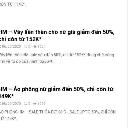
CÒN TỪ 114K*...
HM – Váy liền thân cho nữ giá giảm đến 50%,
chỉ còn từ 152K*
06/06/2020
0
1054
Váy liền thân HM sale sâu đến 50%, chỉ từ 152K* đang chờ nàng
inh về tủ đồ của mình đấy ạ!!!...
HM – Áo phông nữ giảm đến 50%, chỉ còn từ
149K*
06/06/2020
0
1062
ÁO PHÔNG HM – SALE THỎA ĐỢI CHỜ - SALE UPTO 50%, CHỈ CÒN
TỪ 149K*...