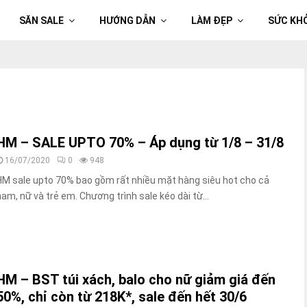
SĂN SALE
HƯỚNG DẪN
LÀM ĐẸP
SỨC KH
HM – SALE UPTO 70% – Áp dụng từ 1/8 – 31/8
16/07/2020
0
948
HM sale upto 70% bao gồm rất nhiều mặt hàng siêu hot cho cả
nam, nữ và trẻ em. Chương trình sale kéo dài từ...
HM – BST túi xách, balo cho nữ giảm giá đến
50%, chỉ còn từ 218K*, sale đến hết 30/6