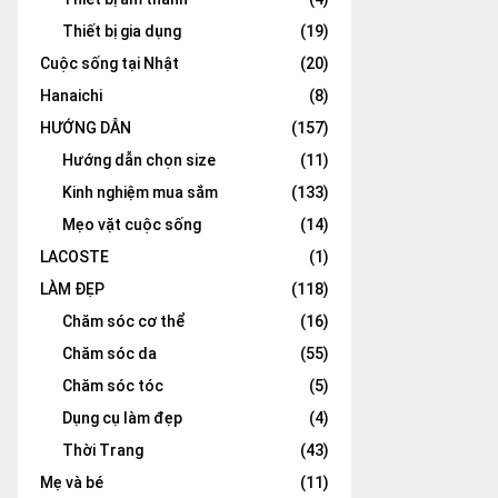
Thiết bị gia dụng
(19)
Cuộc sống tại Nhật
(20)
Hanaichi
(8)
HƯỚNG DẪN
(157)
Hướng dẫn chọn size
(11)
Kinh nghiệm mua sắm
(133)
Mẹo vặt cuộc sống
(14)
LACOSTE
(1)
LÀM ĐẸP
(118)
Chăm sóc cơ thể
(16)
Chăm sóc da
(55)
Chăm sóc tóc
(5)
Dụng cụ làm đẹp
(4)
Thời Trang
(43)
Mẹ và bé
(11)