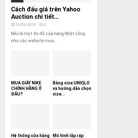
Cách đấu giá trên Yahoo
Auction chi tiết...
20/05/2024
0
Nếu là một tín đồ của hàng Nhật cũng
như các website mua...
MUA GIÀY NIKE
Bảng size UNIQLO
CHÍNH HÃNG Ở
và hướng dẫn chọn
ĐÂU?
size...
Hệ thống cửa hàng
Mô hình lắp ráp