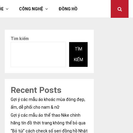
ỎE
CÔNG NGHỆ
ĐỒNG HỒ
Tìm kiếm
TÌM
KIẾM
Recent Posts
Gợi ý các mẫu áo khoác mùa đông đẹp,
ấm, dễ phối cho nam & nữ
Gợi ý các mẫu áo thể thao Nike chính
hãng tín đồ thời trang không thể bỏ qua
“Bỏ túi” cách check số seri đồng hồ Nhật