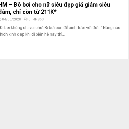
HM – Đồ bơi cho nữ siêu đẹp giá giảm siêu
đẫm, chỉ còn từ 211K*
04/06/2020
0
860
“Đi bơi không chỉ vui chơi Đi bơi còn để xinh tươi với đời…” Nàng nào
hích xinh đẹp khi đi biển hè này thì...