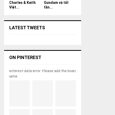
Charles & Keith
Gundam và tất
Việt...
tần...
LATEST TWEETS
ON PINTEREST
pinterest data error: Please add the board
name