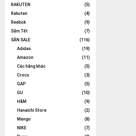
RAKUTEN
(5)
Rakuten
(4)
Reebok
(9)
Sắm Tết
(7)
SĂN SALE
(116)
Adidas
(19)
Amazon
(11)
Các hãng khác
(5)
Crocs
(3)
GAP
(5)
GU
(10)
H&M
(9)
Hanaichi Store
(2)
Mango
(8)
NIKE
(7)