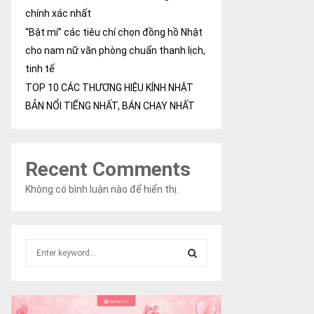
chính xác nhất
“Bật mí” các tiêu chí chọn đồng hồ Nhật
cho nam nữ văn phòng chuẩn thanh lịch,
tinh tế
TOP 10 CÁC THƯƠNG HIỆU KÍNH NHẬT
BẢN NỔI TIẾNG NHẤT, BÁN CHẠY NHẤT
Recent Comments
Không có bình luận nào để hiển thị.
S
e
a
S
r
c
E