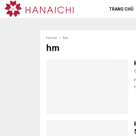
TRANG CHỦ
Home
hm
hm