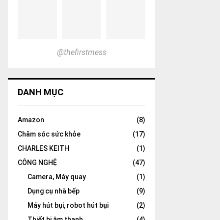
@thefirstmess
DANH MỤC
Amazon
(8)
Chăm sóc sức khỏe
(17)
CHARLES KEITH
(1)
CÔNG NGHỆ
(47)
Camera, Máy quay
(1)
Dụng cụ nhà bếp
(9)
Máy hút bụi, robot hút bụi
(2)
Thiết bị âm thanh
(4)