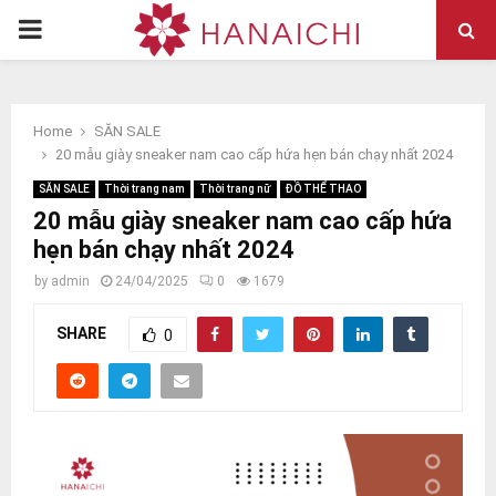
PRIMARY
MENU
Home
SĂN SALE
20 mẫu giày sneaker nam cao cấp hứa hẹn bán chạy nhất 2024
SĂN SALE
Thời trang nam
Thời trang nữ
ĐỒ THỂ THAO
20 mẫu giày sneaker nam cao cấp hứa
hẹn bán chạy nhất 2024
by
admin
24/04/2025
0
1679
SHARE
0