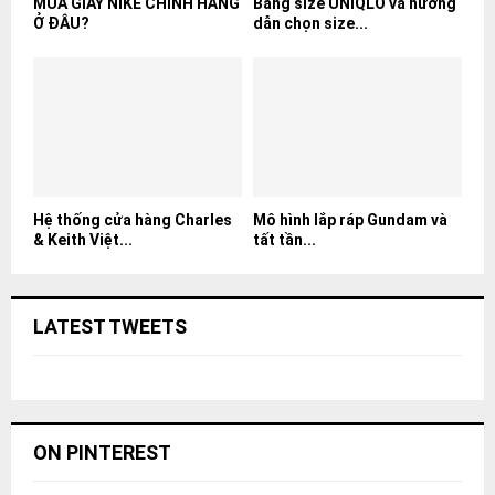
MUA GIÀY NIKE CHÍNH HÃNG
Bảng size UNIQLO và hướng
Ở ĐÂU?
dẫn chọn size...
Hệ thống cửa hàng Charles
Mô hình lắp ráp Gundam và
& Keith Việt...
tất tần...
LATEST TWEETS
ON PINTEREST