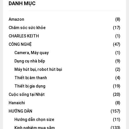
DANH MỤC
Amazon
(8)
Chăm sóc sức khỏe
(17)
CHARLES KEITH
(1)
CÔNG NGHỆ
(47)
Camera, Máy quay
(1)
Dụng cụ nhà bếp
(9)
Máy hút bụi, robot hút bụi
(2)
Thiết bị âm thanh
(4)
Thiết bị gia dụng
(19)
Cuộc sống tại Nhật
(20)
Hanaichi
(8)
HƯỚNG DẪN
(157)
Hướng dẫn chọn size
(11)
Kinh nghiệm mua sắm
(133)