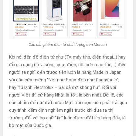
Các sản phẩm điện tử chất lượng trên Mercari
Khi nói đến đồ điện tử như (Tv, máy tính, điện thoại,..) hay
đồ gia dụng (lò vi sóng, quạt điện, nồi cơm cao tần,…) điều
người ta nghĩ đến trước tiên luôn là hàng Made in Japan
với câu cửa miệng
“Nét như Sony, đẹp như Panasonic”,
hay “tủ lạnh Electrolux – Sài cả đời không hư”. Đối với
người Việt thì cứ hàng Nhật là tốt, là bền nhất. Bởi lẽ, các
sản phẩm đến từ đất nước Mặt trời mọc luôn phải trải qua
quy trình kiểm định nghiêm ngặt trước khi đưa ra thị
trường, đối với họ chữ “tín” luôn được đặt lên hàng đầu, là
bộ mặt của Quốc gia.