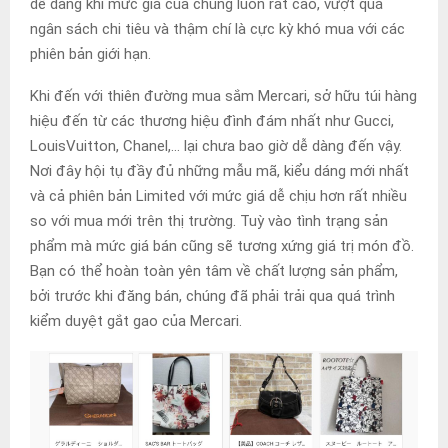
dễ dàng khi mức giá của chúng luôn rất cao, vượt quá
ngân sách chi tiêu và thậm chí là cực kỳ khó mua với các
phiên bản giới hạn.
Khi đến với thiên đường mua sắm Mercari, sở hữu túi hàng
hiệu đến từ các thương hiệu đình đám nhất như Gucci,
LouisVuitton, Chanel,… lại chưa bao giờ dễ dàng đến vậy.
Nơi đây hội tụ đầy đủ những mẫu mã, kiểu dáng mới nhất
và cả phiên bản Limited với mức giá dễ chịu hơn rất nhiều
so với mua mới trên thị trường. Tuỳ vào tình trạng sản
phẩm mà mức giá bán cũng sẽ tương xứng giá trị món đồ.
Bạn có thể hoàn toàn yên tâm về chất lượng sản phẩm,
bởi trước khi đăng bán, chúng đã phải trải qua quá trình
kiểm duyệt gắt gao của Mercari.