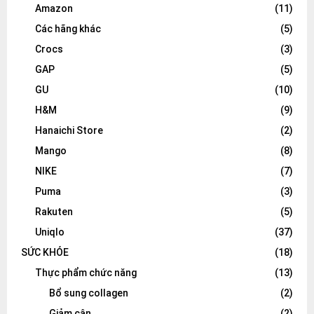
Amazon
(11)
Các hãng khác
(5)
Crocs
(3)
GAP
(5)
GU
(10)
H&M
(9)
Hanaichi Store
(2)
Mango
(8)
NIKE
(7)
Puma
(3)
Rakuten
(5)
Uniqlo
(37)
SỨC KHỎE
(18)
Thực phẩm chức năng
(13)
Bổ sung collagen
(2)
Giảm cân
(2)