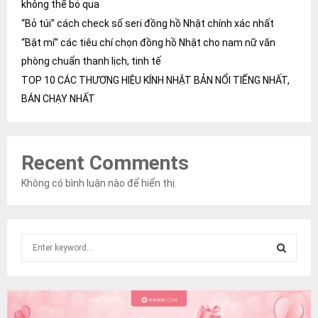
không thể bỏ qua
“Bỏ túi” cách check số seri đồng hồ Nhật chính xác nhất
“Bật mí” các tiêu chí chọn đồng hồ Nhật cho nam nữ văn
phòng chuẩn thanh lịch, tinh tế
TOP 10 CÁC THƯƠNG HIỆU KÍNH NHẬT BẢN NỔI TIẾNG NHẤT,
BÁN CHẠY NHẤT
Recent Comments
Không có bình luận nào để hiển thị.
S
e
a
S
r
c
E
h