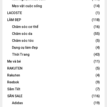
Mẹo vặt cuộc sống
(14)
LACOSTE
(1)
LÀM ĐẸP
(118)
Chăm sóc cơ thể
(16)
Chăm sóc da
(55)
Chăm sóc tóc
(5)
Dụng cụ làm đẹp
(4)
Thời Trang
(43)
Mẹ và bé
(11)
RAKUTEN
(5)
Rakuten
(4)
Reebok
(9)
Sắm Tết
(7)
SĂN SALE
(116)
Adidas
(19)