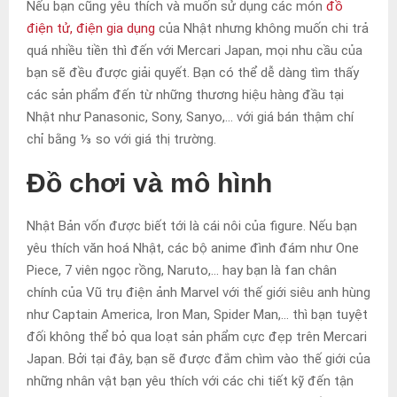
Nếu bạn cũng yêu thích và muốn sử dụng các món
đồ
điện tử, điện gia dụng
của Nhật nhưng không muốn chi trả
quá nhiều tiền thì đến với Mercari Japan, mọi nhu cầu của
bạn sẽ đều được giải quyết. Bạn có thể dễ dàng tìm thấy
các sản phẩm đến từ những thương hiệu hàng đầu tại
Nhật như Panasonic, Sony, Sanyo,… với giá bán thậm chí
chỉ bằng ⅓ so với giá thị trường.
Đồ chơi và mô hình
Nhật Bản vốn được biết tới là cái nôi của figure. Nếu bạn
yêu thích văn hoá Nhật, các bộ anime đình đám như
One
Piece, 7 viên ngọc rồng, Naruto,… hay bạn là fan chân
chính của Vũ trụ điện ảnh Marvel với thế giới siêu anh hùng
như Captain America, Iron Man, Spider Man,… thì bạn tuyệt
đối không thể bỏ qua loạt sản phẩm cực đẹp trên Mercari
Japan. Bởi tại đây, bạn sẽ được đắm chìm vào thế giới của
những nhân vật bạn yêu thích với các chi tiết kỹ đến tận