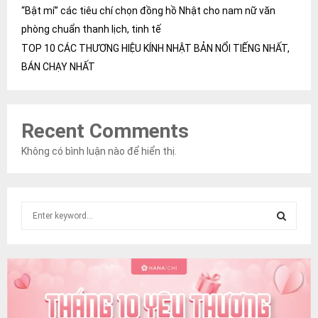
“Bật mí” các tiêu chí chọn đồng hồ Nhật cho nam nữ văn
phòng chuẩn thanh lịch, tinh tế
TOP 10 CÁC THƯƠNG HIỆU KÍNH NHẬT BẢN NỔI TIẾNG NHẤT,
BÁN CHẠY NHẤT
Recent Comments
Không có bình luận nào để hiển thị.
S
e
a
S
r
c
E
h
f
A
o