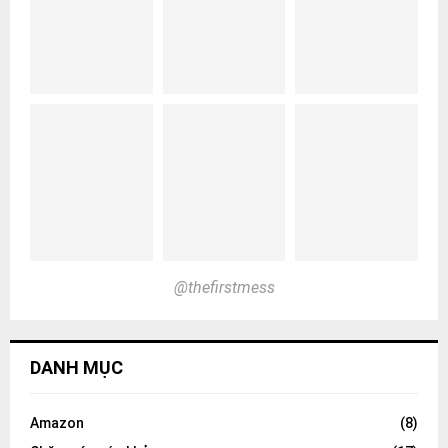
@thefirstmess
DANH MỤC
Amazon
(8)