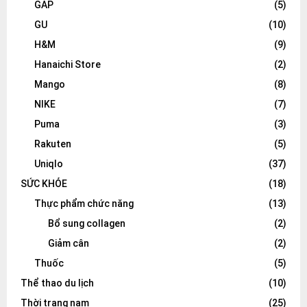
GAP
(5)
GU
(10)
H&M
(9)
Hanaichi Store
(2)
Mango
(8)
NIKE
(7)
Puma
(3)
Rakuten
(5)
Uniqlo
(37)
SỨC KHỎE
(18)
Thực phẩm chức năng
(13)
Bổ sung collagen
(2)
Giảm cân
(2)
Thuốc
(5)
Thể thao du lịch
(10)
Thời trang nam
(25)