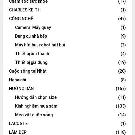
Chăm sóc sức khỏe
(17)
CHARLES KEITH
(1)
CÔNG NGHỆ
(47)
Camera, Máy quay
(1)
Dụng cụ nhà bếp
(9)
Máy hút bụi, robot hút bụi
(2)
Thiết bị âm thanh
(4)
Thiết bị gia dụng
(19)
Cuộc sống tại Nhật
(20)
Hanaichi
(8)
HƯỚNG DẪN
(157)
Hướng dẫn chọn size
(11)
Kinh nghiệm mua sắm
(133)
Mẹo vặt cuộc sống
(14)
LACOSTE
(1)
LÀM ĐẸP
(118)