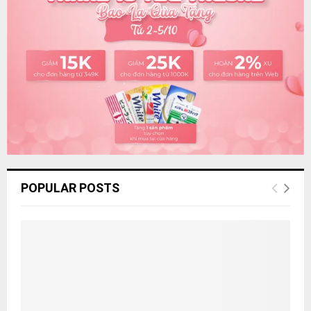
r
R
:
C
H
POPULAR POSTS