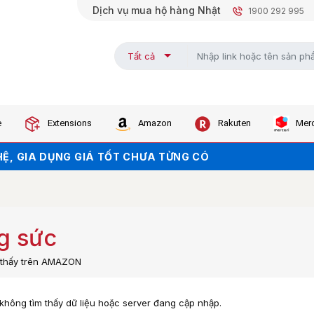
Dịch vụ mua hộ hàng Nhật
1900 292 995
Tất cả
e
Extensions
Amazon
Rakuten
Merc
KHI ORDER TRÊN WEB (NHẤN ĐỂ LẤY MÃ)
Ệ, GIA DỤNG GIÁ TỐT CHƯA TỪNG CÓ
KHO - GIÁ SALE CHẠM ĐÁY
g sức
m thấy trên AMAZON
, không tìm thấy dữ liệu hoặc server đang cập nhập.