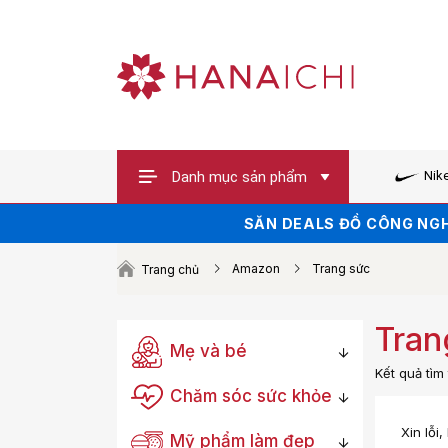
Danh mục sản phẩm
Nik
SĂN VOUCHER UP TO 100K 
SĂN DEALS ĐỒ CÔNG NGH
HÀNG HOT XẢ 
Amazon
Trang sức
Trang chủ
Tran
Mẹ và bé
Kết quả tì
Chăm sóc sức khỏe
Xin lỗi
Mỹ phẩm làm đẹp