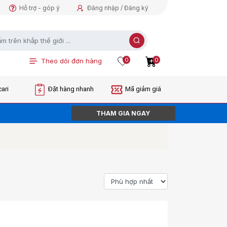
Hỗ trợ - góp ý
Đăng nhập / Đăng ký
0
0
Theo dõi đơn hàng
ari
Đặt hàng nhanh
Mã giảm giá
THAM GIA NGAY
ORDER NGAY