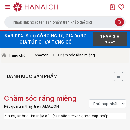
Nhập link hoặc tên sản phẩm trên khắp thế giới ...
SĂN DEALS ĐỒ CÔNG NGHỆ, GIA DỤNG
HÀNG HOT XẢ KHO - GIÁ SALE CHẠM
THAM GIA
GIÁ TỐT CHƯA TỪNG CÓ
ĐÁY
NGAY
SĂN VOUCHER UP TO 100K KHI ORDER
Amazon
Chăm sóc răng miệng
Trang chủ
TRÊN WEB (NHẤN ĐỂ LẤY MÃ)
DANH MỤC SẢN PHẨM
Chăm sóc răng miệng
Kết quả tìm thấy trên AMAZON
Xin lỗi, không tìm thấy dữ liệu hoặc server đang cập nhập.