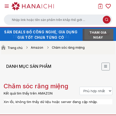
Nhập link hoặc tên sản phẩm trên khắp thế giới ...
SĂN VOUCHER UP TO 100K KHI ORDER
SĂN DEALS ĐỒ CÔNG NGHỆ, GIA DỤNG
HÀNG HOT XẢ KHO - GIÁ SALE CHẠM
THAM GIA
ORDER NGAY
TRÊN WEB (NHẤN ĐỂ LẤY MÃ)
GIÁ TỐT CHƯA TỪNG CÓ
ĐÁY
NGAY
Amazon
Chăm sóc răng miệng
Trang chủ
DANH MỤC SẢN PHẨM
Chăm sóc răng miệng
Kết quả tìm thấy trên AMAZON
Xin lỗi, không tìm thấy dữ liệu hoặc server đang cập nhập.