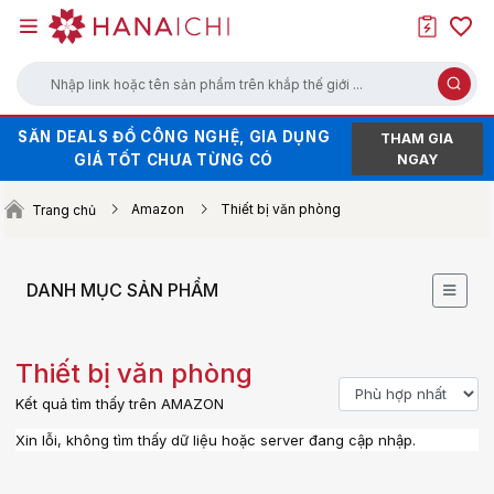
Nhập link hoặc tên sản phẩm trên khắp thế giới ...
SĂN DEALS ĐỒ CÔNG NGHỆ, GIA DỤNG
HÀNG HOT XẢ KHO - GIÁ SALE CHẠM
THAM GIA
GIÁ TỐT CHƯA TỪNG CÓ
ĐÁY
NGAY
SĂN VOUCHER UP TO 100K KHI ORDER
Amazon
Thiết bị văn phòng
Trang chủ
TRÊN WEB (NHẤN ĐỂ LẤY MÃ)
DANH MỤC SẢN PHẨM
Thiết bị văn phòng
Kết quả tìm thấy trên AMAZON
Xin lỗi, không tìm thấy dữ liệu hoặc server đang cập nhập.