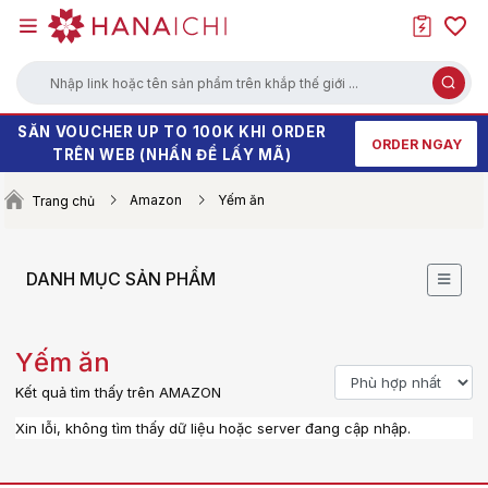
Nhập link hoặc tên sản phẩm trên khắp thế giới ...
SĂN VOUCHER UP TO 100K KHI ORDER
SĂN DEALS ĐỒ CÔNG NGHỆ, GIA DỤNG
HÀNG HOT XẢ KHO - GIÁ SALE CHẠM
ORDER NGAY
TRÊN WEB (NHẤN ĐỂ LẤY MÃ)
GIÁ TỐT CHƯA TỪNG CÓ
ĐÁY
Amazon
Yếm ăn
Trang chủ
DANH MỤC SẢN PHẨM
Yếm ăn
Kết quả tìm thấy trên AMAZON
Xin lỗi, không tìm thấy dữ liệu hoặc server đang cập nhập.