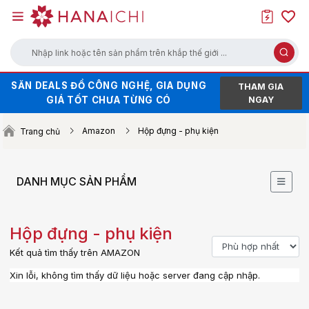
Nhập link hoặc tên sản phẩm trên khắp thế giới ...
SĂN DEALS ĐỒ CÔNG NGHỆ, GIA DỤNG
HÀNG HOT XẢ KHO - GIÁ SALE CHẠM
THAM GIA
GIÁ TỐT CHƯA TỪNG CÓ
ĐÁY
NGAY
SĂN VOUCHER UP TO 100K KHI ORDER
Amazon
Hộp đựng - phụ kiện
Trang chủ
TRÊN WEB (NHẤN ĐỂ LẤY MÃ)
DANH MỤC SẢN PHẨM
Hộp đựng - phụ kiện
Kết quả tìm thấy trên AMAZON
Xin lỗi, không tìm thấy dữ liệu hoặc server đang cập nhập.