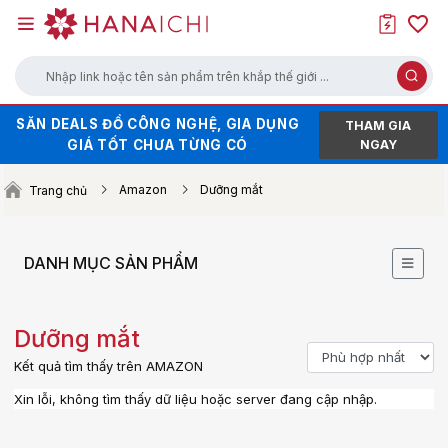
Nhập link hoặc tên sản phẩm trên khắp thế giới ...
SĂN DEALS ĐỒ CÔNG NGHỆ, GIA DỤNG
HÀNG HOT XẢ KHO - GIÁ SALE CHẠM
THAM GIA
GIÁ TỐT CHƯA TỪNG CÓ
ĐÁY
NGAY
SĂN VOUCHER UP TO 100K KHI ORDER
Amazon
Dưỡng mắt
Trang chủ
TRÊN WEB (NHẤN ĐỂ LẤY MÃ)
DANH MỤC SẢN PHẨM
Dưỡng mắt
Kết quả tìm thấy trên AMAZON
Xin lỗi, không tìm thấy dữ liệu hoặc server đang cập nhập.