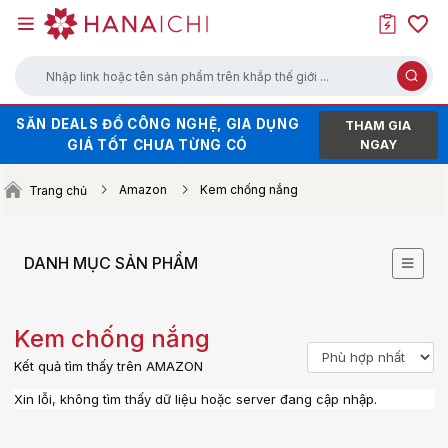
Nhập link hoặc tên sản phẩm trên khắp thế giới ...
SĂN DEALS ĐỒ CÔNG NGHỆ, GIA DỤNG
HÀNG HOT XẢ KHO - GIÁ SALE CHẠM
THAM GIA
GIÁ TỐT CHƯA TỪNG CÓ
ĐÁY
NGAY
SĂN VOUCHER UP TO 100K KHI ORDER
Amazon
Kem chống nắng
Trang chủ
TRÊN WEB (NHẤN ĐỂ LẤY MÃ)
DANH MỤC SẢN PHẨM
Kem chống nắng
Kết quả tìm thấy trên AMAZON
Xin lỗi, không tìm thấy dữ liệu hoặc server đang cập nhập.