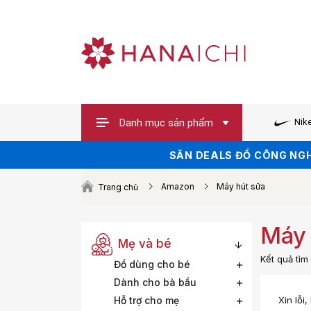
Danh mục sản phẩm
Nik
SĂN VOUCHER UP TO 100K 
SĂN DEALS ĐỒ CÔNG NGH
HÀNG HOT XẢ 
Amazon
Máy hút sữa
Trang chủ
Máy 
Mẹ và bé
Kết quả tì
Đồ dùng cho bé
Dành cho bà bầu
Xin lỗi
Hỗ trợ cho mẹ