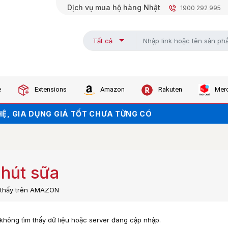
Dịch vụ mua hộ hàng Nhật
1900 292 995
Tất cả
e
Extensions
Amazon
Rakuten
Merc
KHI ORDER TRÊN WEB (NHẤN ĐỂ LẤY MÃ)
Ệ, GIA DỤNG GIÁ TỐT CHƯA TỪNG CÓ
KHO - GIÁ SALE CHẠM ĐÁY
hút sữa
m thấy trên AMAZON
, không tìm thấy dữ liệu hoặc server đang cập nhập.