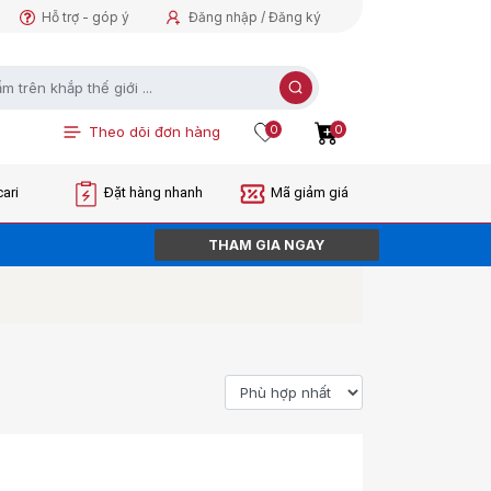
Hỗ trợ - góp ý
Đăng nhập / Đăng ký
0
0
Theo dõi đơn hàng
ari
Đặt hàng nhanh
Mã giảm giá
THAM GIA NGAY
ORDER NGAY