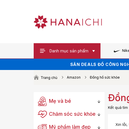
Danh mục sản phẩm
Nik
SĂN VOUCHER UP TO 100K 
SĂN DEALS ĐỒ CÔNG NGH
HÀNG HOT XẢ 
Amazon
Đồng hồ sức khỏe
Trang chủ
Đồng
Mẹ và bé
Kết quả tì
Chăm sóc sức khỏe
Xin lỗi
Mỹ phẩm làm đẹp