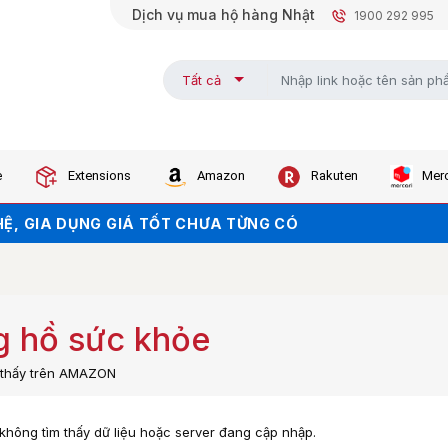
Dịch vụ mua hộ hàng Nhật
1900 292 995
Tất cả
e
Extensions
Amazon
Rakuten
Merc
KHI ORDER TRÊN WEB (NHẤN ĐỂ LẤY MÃ)
Ệ, GIA DỤNG GIÁ TỐT CHƯA TỪNG CÓ
KHO - GIÁ SALE CHẠM ĐÁY
 hồ sức khỏe
m thấy trên AMAZON
, không tìm thấy dữ liệu hoặc server đang cập nhập.