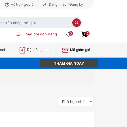
Hỗ trợ - góp ý
Đăng nhập / Đăng ký
0
0
Theo dõi đơn hàng
ari
Đặt hàng nhanh
Mã giảm giá
THAM GIA NGAY
ORDER NGAY