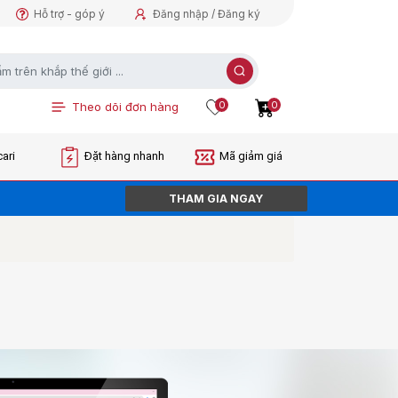
Hỗ trợ - góp ý
Đăng nhập / Đăng ký
0
0
Theo dõi đơn hàng
ari
Đặt hàng nhanh
Mã giảm giá
THAM GIA NGAY
ORDER NGAY