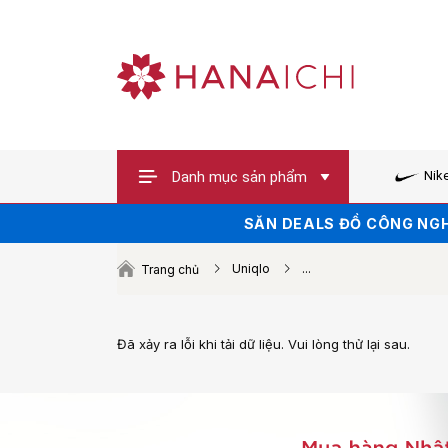
Danh mục sản phẩm
Nik
SĂN VOUCHER UP TO 100K 
SĂN DEALS ĐỒ CÔNG NGH
HÀNG HOT XẢ 
Uniqlo
...
Trang chủ
Đã xảy ra lỗi khi tải dữ liệu. Vui lòng thử lại sau.