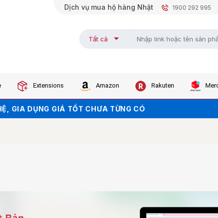
Dịch vụ mua hộ hàng Nhật
1900 292 995
Tất cả
e
Extensions
Amazon
Rakuten
Merc
KHI ORDER TRÊN WEB (NHẤN ĐỂ LẤY MÃ)
Ệ, GIA DỤNG GIÁ TỐT CHƯA TỪNG CÓ
KHO - GIÁ SALE CHẠM ĐÁY