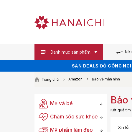
Danh mục sản phẩm
Nik
SĂN DEALS ĐỒ CÔNG NGH
HÀNG HOT XẢ 
SĂN VOUCHER UP TO 100K 
Amazon
Bảo vệ màn hình
Trang chủ
Bảo 
Mẹ và bé
Kết quả tì
Chăm sóc sức khỏe
Xin lỗi
Mỹ phẩm làm đẹp