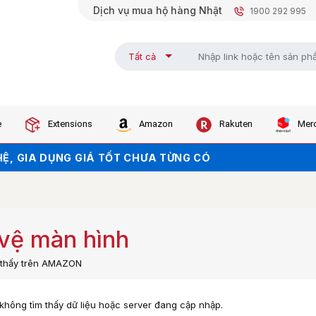
Dịch vụ mua hộ hàng Nhật
1900 292 995
Tất cả
e
Extensions
Amazon
Rakuten
Merc
Ệ, GIA DỤNG GIÁ TỐT CHƯA TỪNG CÓ
KHO - GIÁ SALE CHẠM ĐÁY
KHI ORDER TRÊN WEB (NHẤN ĐỂ LẤY MÃ)
vệ màn hình
m thấy trên AMAZON
, không tìm thấy dữ liệu hoặc server đang cập nhập.