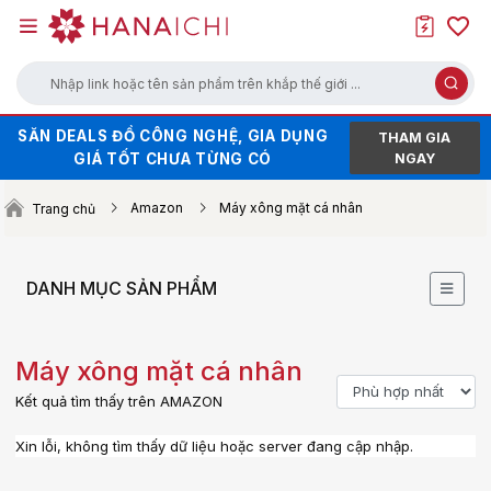
Nhập link hoặc tên sản phẩm trên khắp thế giới ...
SĂN DEALS ĐỒ CÔNG NGHỆ, GIA DỤNG
HÀNG HOT XẢ KHO - GIÁ SALE CHẠM
THAM GIA
GIÁ TỐT CHƯA TỪNG CÓ
ĐÁY
NGAY
SĂN VOUCHER UP TO 100K KHI ORDER
Amazon
Máy xông mặt cá nhân
Trang chủ
TRÊN WEB (NHẤN ĐỂ LẤY MÃ)
DANH MỤC SẢN PHẨM
Máy xông mặt cá nhân
Kết quả tìm thấy trên AMAZON
Xin lỗi, không tìm thấy dữ liệu hoặc server đang cập nhập.