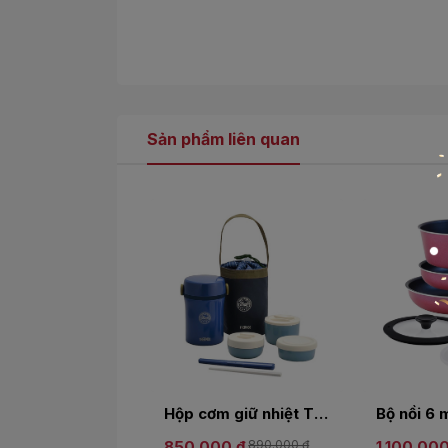
Sản phẩm liên quan
Hộp cơm giữ nhiệt Thermos JBC-801(NVY) - Màu xanh
850.000 ₫
890.000 ₫
1.100.000