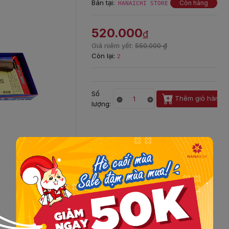
Bán tại:
Còn hàng
HANAICHI STORE
520.000
đ
Giá niêm yết:
550.000 ₫
Còn lại:
2
Số
Thêm giỏ hàng
lượng: