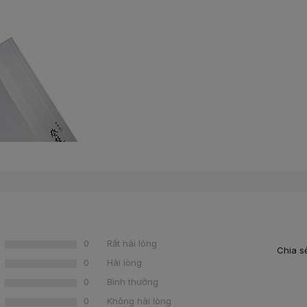
0
Rất hài lòng
Chia s
0
Hài lòng
0
Bình thường
à những đồ chế biến cần lực chặt mạnh, nhanh, gãy gọn.
0
Không hài lòng