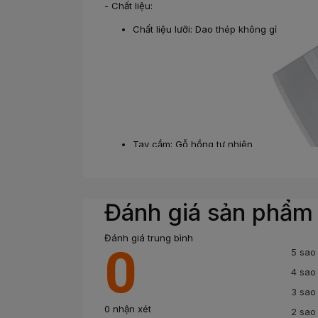
- Chất liệu:
Chất liệu lưỡi: Dao thép không gỉ
Tay cầm: Gỗ hồng tự nhiên
Đánh giá sản phẩm
Đánh giá trung bình
0
5 sao
4 sao
Công dụng
3 sao
Dao dùng để chặt xương, chặt gà, chặt thịt - l
0 nhận xét
2 sao