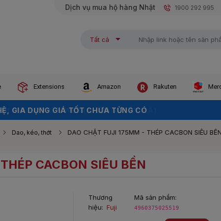
Dịch vụ mua hộ hàng Nhật
1900 292 995
Tất cả
e
Extensions
Amazon
Rakuten
Merc
KHI ORDER TRÊN WEB (NHẤN ĐỂ LẤY MÃ)
Ệ, GIA DỤNG GIÁ TỐT CHƯA TỪNG CÓ
KHO - GIÁ SALE CHẠM ĐÁY
DAO CHẶT FUJI 175MM - THÉP CACBON SIÊU BỀ
Dao, kéo, thớt
 THÉP CACBON SIÊU BỀN
Thương
Mã sản phẩm:
hiệu:
Fuji
4960375025519