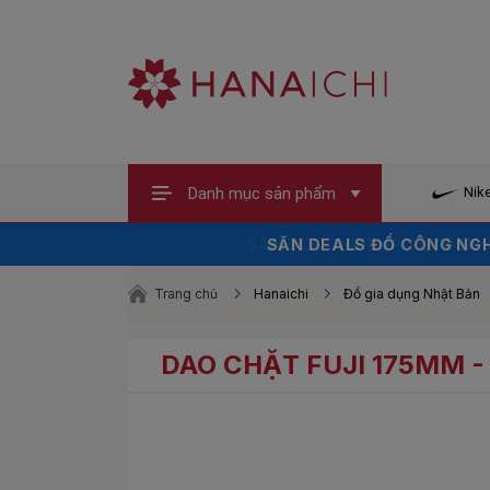
Danh mục sản phẩm
Nik
SĂN VOUCHER UP TO 100K 
SĂN DEALS ĐỒ CÔNG NGH
HÀNG HOT XẢ 
Trang chủ
Hanaichi
Đồ gia dụng Nhật Bản
DAO CHẶT FUJI 175MM -