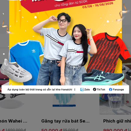
-30%
-50%
Bộ nồi 6 món Wahei Freiz ACM-9377 - màu hồng
Găng tay rửa bát Seiwa size L
 ₫
1.690.000 ₫
50.000 ₫
95.000 ₫
990.000 ₫
1