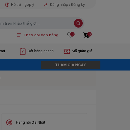
Hỗ trợ - góp ý
Đăng nhập / Đăng ký
×
0
0
Theo dõi đơn hàng
ari
Đặt hàng nhanh
Mã giảm giá
THAM GIA NGAY
ORDER NGAY
N
Hàng nội địa Nhật