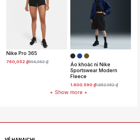
Nike Pro 365
760,052 ₫
894,062 ₫
Áo khoác nỉ Nike
Sportswear Modern
Fleece
1.600.590 ₫
1.883.082 ₫
+ Show more +
VỀ HANAICHI