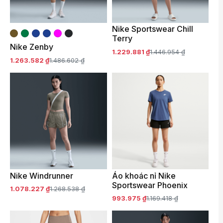
Nike Sportswear Chill
Terry
Nike Zenby
1.229.881 ₫
1.446.954 ₫
1.263.582 ₫
1.486.602 ₫
Nike Windrunner
Áo khoác nỉ Nike
Sportswear Phoenix
1.078.227 ₫
1.268.538 ₫
993.975 ₫
1.169.418 ₫