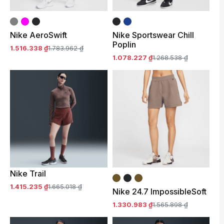
Nike AeroSwift
Nike Sportswear Chill
Poplin
1.516.338 ₫
1.783.962 ₫
1.078.227 ₫
1.268.538 ₫
Nike Trail
1.415.235 ₫
1.665.018 ₫
Nike 24.7 ImpossibleSoft
1.330.983 ₫
1.565.898 ₫