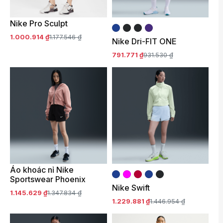
Nike Pro Sculpt
1.000.914 ₫
1.177.546 ₫
Nike Dri-FIT ONE
791.771 ₫
931.530 ₫
Áo khoác nỉ Nike
Sportswear Phoenix
Nike Swift
1.145.629 ₫
1.347.834 ₫
1.229.881 ₫
1.446.954 ₫