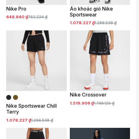
Nike Pro
Áo khoác gió Nike
Sportswear
648.840 ₫
763.224 ₫
1.078.227 ₫
1.268.538 ₫
Nike Crossover
1.519.906 ₫
1.788.125 ₫
Nike Sportswear Chill
Terry
1.078.227 ₫
1.268.538 ₫