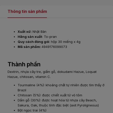
Thông tin sản phẩm
Xuất xứ:
Nhật Bản
Hãng sản xuất
: To-pran
Quy cách đóng gói
: hộp 30 miếng x 4g
Mã sản phẩm:
4949176099073
Thành phần
Dextrin, nhựa cây tre, giấm gỗ, dokudami Hazue, Loquat
Hazue, chitosan, vitamin C.
Tourmaline (4%): khoáng chất tự nhiên được tìm thấy ở
Brazil
Chitosan (5%): được chiết xuất từ vỏ tôm
Dấm gỗ (30%): được hoạt hóa từ nhựa cây Beach,
Sakura, Oak, thuộc tính đặc biệt (axit Pyroligneous)
Bột ngọc trai (4%)