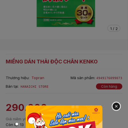
1
/
2
MIẾNG DÁN THẢI ĐỘC CHÂN KENKO
Thương hiệu:
Topran
Mã sản phẩm:
4949176099073
Bán tại:
Còn hàng
HANAICHI STORE
290.000
đ
Tiết kiệm:
17%
Giá niêm yết:
350.000 ₫
Còn lại:
13