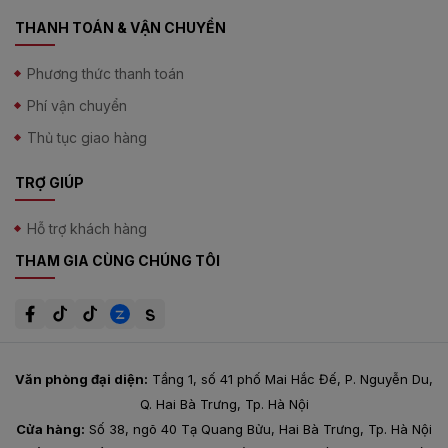
khớp xương, giúp quá trình vận động dễ dàng hơn.
THANH TOÁN & VẬN CHUYỂN
Tác dụng giảm đau, giảm sự tấn công của các cơn đau
khớp.
Phương thức thanh toán
Phí vận chuyển
Thủ tục giao hàng
TRỢ GIÚP
Hỗ trợ khách hàng
THAM GIA CÙNG CHÚNG TÔI
Văn phòng đại diện:
Tầng 1, số 41 phố Mai Hắc Đế, P. Nguyễn Du,
Q. Hai Bà Trưng, Tp. Hà Nội
Cửa hàng:
Số 38, ngõ 40 Tạ Quang Bửu, Hai Bà Trưng, Tp. Hà Nội