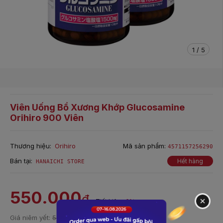
1
/
5
Viên Uống Bổ Xương Khớp Glucosamine
Orihiro 900 Viên
Thương hiệu:
Orihiro
Mã sản phẩm:
4571157256290
Bán tại:
Hết hàng
HANAICHI STORE
550.000
đ
Tiết kiệm:
6%
Giá niêm yết:
590.000 ₫