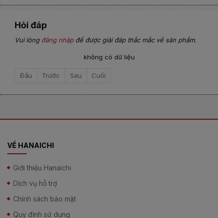
Vitamin B1 2mg
Vitamin B6 3.5mg
Hỏi đáp
Vitamin D 3.5μg
Vitamin K 10μg
Vui lòng
đăng nhập
để được giải đáp thắc mắc về sản phẩm.
Folic acid 250μg
Lên men collagen thủy phân 100mg
không có dữ liệu
Chiết xuất mầm đậu nành 6mg
Đậu nành isoflavone aglycone 1.6mg
Đầu
Trước
Sau
Cuối
Thấp trọng lượng phân tử acid hyaluronic 1mg
Chiết xuất từ sụn gà (collagen tuýp II) 10mg
VỀ HANAICHI
Giới thiệu Hanaichi
Dịch vụ hỗ trợ
Chính sách bảo mật
Quy định sử dụng