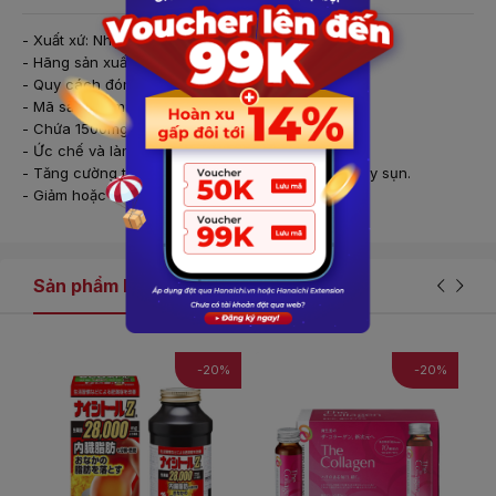
- Xuất xứ: Nhật Bản
- Hãng sản xuất: Orihiro
- Quy cách đóng gói: hộp 900 viên
- Mã sản phẩm: 4571157256290
- Chứa 1500mg glucosamine
- Ức chế và làm giảm quá trình thoái hoá khớp.
- Tăng cường tái tạo sụn, ức chế các men phá hủy sụn.
- Giảm hoặc mất hẳn cơn đau khớp.
Sản phẩm liên quan
-20%
-20%