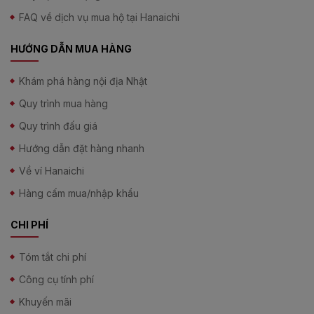
FAQ về dịch vụ mua hộ tại Hanaichi
HƯỚNG DẪN MUA HÀNG
Khám phá hàng nội địa Nhật
Quy trình mua hàng
Thuốc khớp Glucosamin 1500MG ORIHIRO 900 viên chứa
Quy trình đấu giá
những thành phần có lợi cho xương khớp
Hướng dẫn đặt hàng nhanh
Công dụng
Về ví Hanaichi
Thuốc khớp Glucosamin 1500MG ORIHIRO 900 viên mang đến
Hàng cấm mua/nhập khẩu
cho người dùng những công dụng tuyệt vời như sau:
Tăng cường khả năng tái tạo các mô sụn, đồng thời
CHI PHÍ
ngăn ngừa, ức chế các men phá hủy sụn.
Cải thiện khả năng hấp thụ canxi, giúp xương khớp
Tóm tắt chi phí
chắc khỏe hơn, chống loãng xương, ngăn ngừa tình
Công cụ tính phí
trạng thoái hóa khớp.
Duy trì sử dụng Glucosamin Orihiro giúp bổ sung chất
Khuyến mãi
nhầy cho các khớp xương, tăng sự linh hoạt cho các