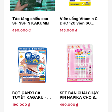
Tảo tăng chiều cao
Viên uống Vitamin C
SHINSHIN KAKUMEI
DHC 120 viên 60
ngày
490.000 ₫
145.000 ₫
BỘT CANXI CÁ
SET BÀN CHẢI CHẠY
TUYẾT KAGAKU - VỊ
PIN HAPIKA CHO BÉ
SOCOLA
- MÀU HỒNG
190.000 ₫
490.000 ₫