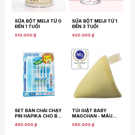
SỮA BỘT MEIJI TỪ 0
SỮA BỘT MEIJI TỪ 1
ĐẾN 1 TUỔI
ĐẾN 3 TUỔI
510.000 ₫
420.000 ₫
SET BÀN CHẢI CHẠY
TÚI GIẶT BABY
PIN HAPIKA CHO BÉ
MAGCHAN - MÀU
- MÀU XANH
VÀNG
490.000 ₫
590.000 ₫