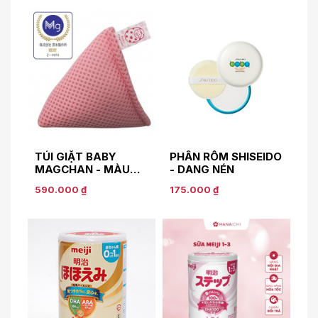
TÚI GIẶT BABY
PHẤN RÔM SHISEIDO
MAGCHAN - MÀU
- DẠNG NÉN
HỒNG
590.000 ₫
175.000 ₫