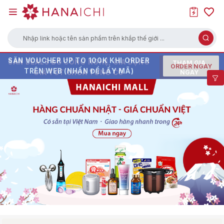
Nhập link hoặc tên sản phẩm trên khắp thế giới ...
SĂN VOUCHER UP TO 100K KHI ORDER
SĂN DEALS ĐỒ CÔNG NGHỆ, GIA DỤNG
HÀNG HOT XẢ KHO - GIÁ SALE CHẠM
THAM GIA
ORDER NGAY
TRÊN WEB (NHẤN ĐỂ LẤY MÃ)
GIÁ TỐT CHƯA TỪNG CÓ
ĐÁY
NGAY