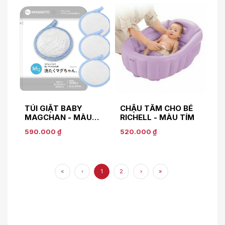
TÚI GIẶT BABY
CHẬU TẮM CHO BÉ
MAGCHAN - MÀU
RICHELL - MÀU TÍM
XANH
590.000 ₫
520.000 ₫
«
‹
1
2
›
»