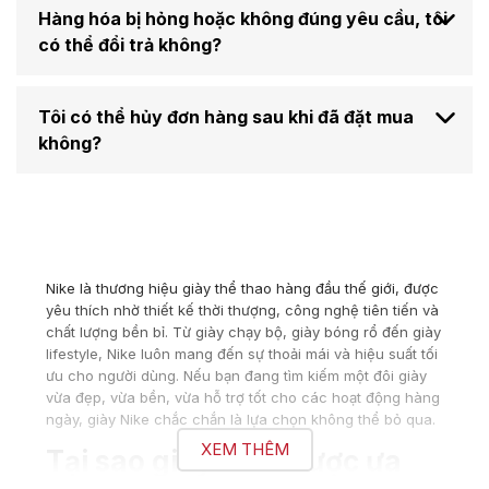
Hàng hóa bị hỏng hoặc không đúng yêu cầu, tôi
có thể đổi trả không?
Tôi có thể hủy đơn hàng sau khi đã đặt mua
không?
Nike là thương hiệu giày thể thao hàng đầu thế giới, được
yêu thích nhờ thiết kế thời thượng, công nghệ tiên tiến và
chất lượng bền bỉ. Từ giày chạy bộ, giày bóng rổ đến giày
lifestyle, Nike luôn mang đến sự thoải mái và hiệu suất tối
ưu cho người dùng. Nếu bạn đang tìm kiếm một đôi giày
vừa đẹp, vừa bền, vừa hỗ trợ tốt cho các hoạt động hàng
ngày, giày Nike chắc chắn là lựa chọn không thể bỏ qua.
XEM THÊM
Tại sao giày Nike được ưa