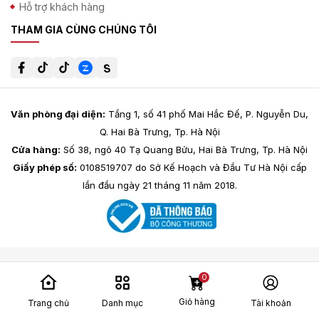
chất lượng tốt nhất, hãy ghé thăm Hanaichi.vn. Chúng tôi
Hỗ trợ khách hàng
cam kết mang đến trải nghiệm mua sắm tuyệt vời cùng
THAM GIA CÙNG CHÚNG TÔI
những sản phẩm Nike chuẩn Nhật, giúp bạn tự tin thể hiện
phong cách của mình!
Văn phòng đại diện:
Tầng 1, số 41 phố Mai Hắc Đế, P. Nguyễn Du,
Q. Hai Bà Trưng, Tp. Hà Nội
Cửa hàng:
Số 38, ngõ 40 Tạ Quang Bửu, Hai Bà Trưng, Tp. Hà Nội
Giấy phép số:
0108519707 do Sở Kế Hoạch và Đầu Tư Hà Nội cấp
lần đầu ngày 21 tháng 11 năm 2018.
0
Giỏ hàng
Trang chủ
Danh mục
Tài khoản