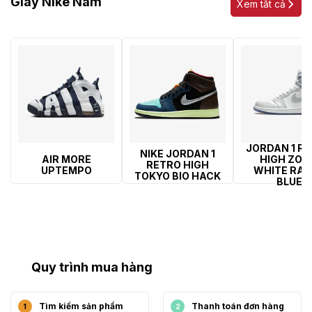
Giày Nike Nam
Xem tất cả
JORDAN 1 R
NIKE JORDAN 1
AIR MORE
HIGH ZO
RETRO HIGH
UPTEMPO
WHITE RAC
TOKYO BIO HACK
BLUE
Quy trình mua hàng
Tìm kiếm sản phẩm
Thanh toán đơn hàng