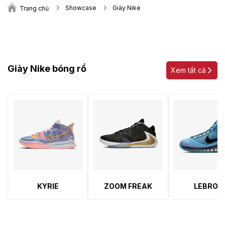
Showcase
Giày Nike
Trang chủ
Giày Nike bóng rổ
Xem tất cả
KYRIE
ZOOM FREAK
LEBRON